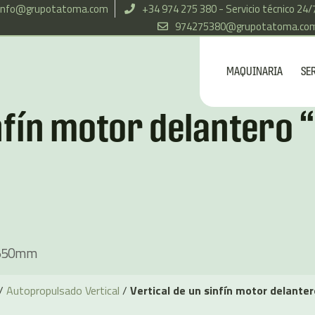
info@grupotatoma.com
+34 974 275 380 - Servicio técnico 24/
974275380@grupotatoma.co
MAQUINARIA
SE
infín motor delantero
550mm
/
Autopropulsado Vertical
/
Vertical de un sinfín motor delante