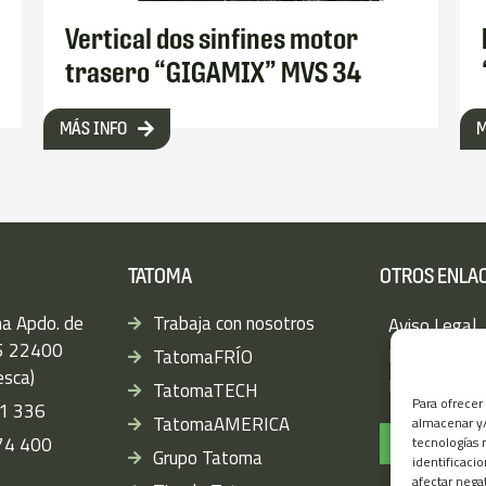
Vertical dos sinfines motor
trasero “GIGAMIX” MVS 34
MÁS INFO
M
TATOMA
OTROS ENLA
a Apdo. de
Trabaja con nosotros
Aviso Legal
15 22400
Política de P
TatomaFRÍO
sca)
Política de c
TatomaTECH
Para ofrecer
1 336
TatomaAMERICA
almacenar y/
974 400
Canal Ético
tecnologías 
Grupo Tatoma
identificaci
afectar nega