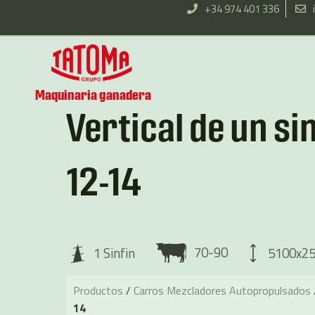
Ir
+34 974 401 336
al
contenido
Maquinaria ganadera
Vertical de un s
12-14
70-90
5100x2
1 Sinfin
Productos
/
Carros Mezcladores Autopropulsados
14