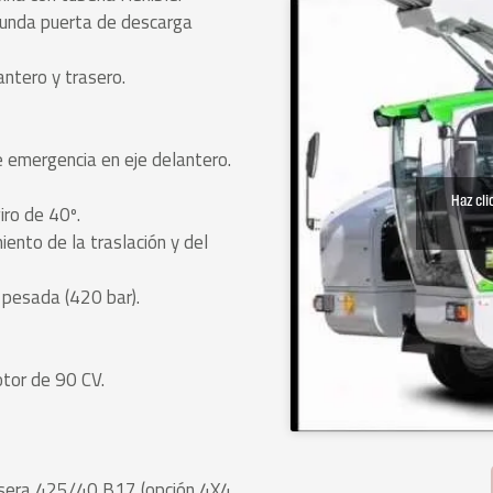
gunda puerta de descarga
antero y trasero.
e emergencia en eje delantero.
Haz cli
iro de 40º.
ento de la traslación y del
 pesada (420 bar).
tor de 90 CV.
asera 425/40 B17 (opción 4X4