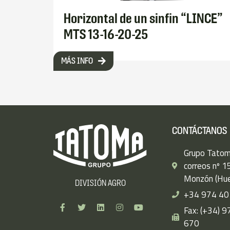
Horizontal de un sinfin “LINCE”
MTS 13-16-20-25
MÁS INFO
CONTÁCTANOS
Grupo Tatom
correos nº 
Monzón (Hue
DIVISIÓN AGRO
F
T
L
I
Y
+34 974 40
a
w
i
n
o
c
i
n
s
u
Fax: (+34) 
e
t
k
t
t
670
b
t
e
a
u