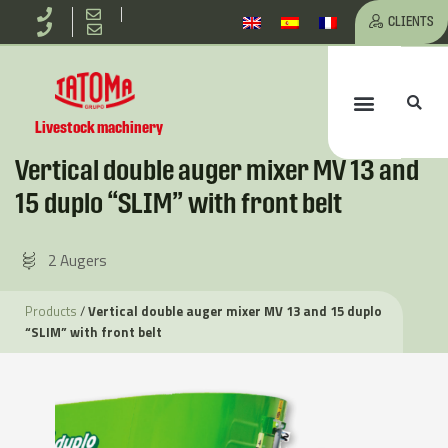
Skip
CLIENTS
to
Se
Menu
content
Livestock machinery
Vertical double auger mixer MV 13 and
15 duplo “SLIM” with front belt
2 Augers
Products
/
Vertical double auger mixer MV 13 and 15 duplo
“SLIM” with front belt