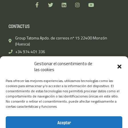
F
T
L
I
Y
a
w
i
n
o
c
i
n
s
u
e
t
k
t
t
b
t
e
a
u
CONTACT US
o
e
d
g
b
o
r
i
r
e
k
n
a
Group Tatoma Apdo. de correos nº 15 22400 Monzón
-
m
(Huesca)
f
+34 974 401 336
Fax: (+34) 974 400 670
Gestionar el consentimiento de
info@grupotatoma.com
las cookies
Para ofrecer las mejores experiencias, utilizamos tecnologías como las
TATOMA
OTHER LINKS
cookies para almacenar y/o acceder a la información del dispositivo. El
consentimiento de estas tecnologías nos permitirá procesar datos como el
Work with us
Legal Notice
comportamiento de navegación o las identificaciones únicas en este sitio.
Tatomafrío
No consentir o retirar el consentimiento, puede afectar negativamente a
Privacy Policy
ciertas características y funciones.
TatomaTECH
Cookies Policy
TatomaAMERICA
Aceptar
Group Tatoma