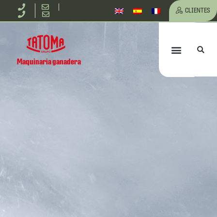
Ir
CLIENTES
al
Bu
Menú
contenido
Maquinaria ganadera