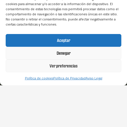
f
cookies para almacenar y/o acceder a la información del dispositivo. El
+34 974 401 336
consentimiento de estas tecnologías nos permitirá procesar datos como el
Fax: (+34) 974 400 670
comportamiento de navegación o las identificaciones únicas en este sitio.
No consentir o retirar el consentimiento, puede afectar negativamente a
info@grupotatoma.com
ciertas características y funciones.
TATOMA
OTROS ENLACES
Aceptar
Trabaja con nosotros
Aviso Legal
TatomaFRÍO
Denegar
Política de Privacidad
TatomaTECH
Política de cookies
Ver preferencias
TatomaAMERICA
Grupo Tatoma
Canal Ético
Política de cookies
Política de Privacidad
Aviso Legal
Tienda Tatoma
Certificados de Calidad
Política de
Seguridad
Información