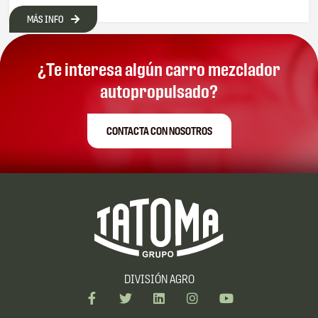
MÁS INFO
¿Te interesa algún carro mezclador
autopropulsado?
CONTACTA CON NOSOTROS
DIVISIÓN AGRO
F
T
L
I
Y
a
w
i
n
o
c
i
n
s
u