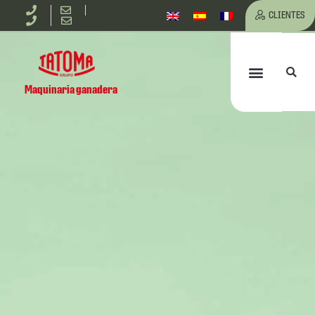
Ir
CLIENTES
al
Bu
Menú
contenido
Maquinaria ganadera