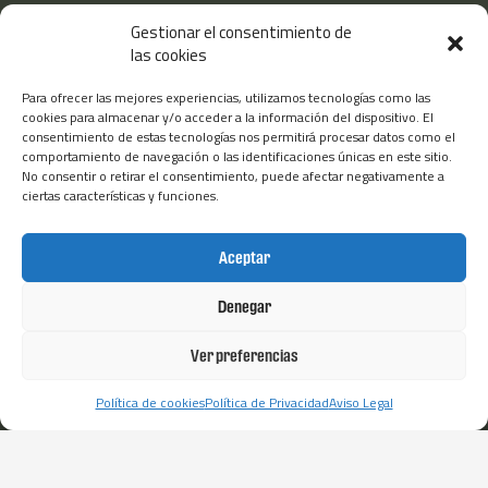
e
t
k
t
t
Gestionar el consentimiento de
b
t
e
a
u
CONTÁCTANOS
las cookies
o
e
d
g
b
o
r
i
r
e
k
n
a
Grupo Tatoma Apdo. de correos nº 15 22400 Monzón
Para ofrecer las mejores experiencias, utilizamos tecnologías como las
-
m
(Huesca)
cookies para almacenar y/o acceder a la información del dispositivo. El
f
consentimiento de estas tecnologías nos permitirá procesar datos como el
+34 974 401 336
comportamiento de navegación o las identificaciones únicas en este sitio.
Fax: (+34) 974 400 670
No consentir o retirar el consentimiento, puede afectar negativamente a
ciertas características y funciones.
info@grupotatoma.com
Aceptar
TATOMA
OTROS ENLACES
Trabaja con nosotros
Aviso Legal
Denegar
TatomaFRÍO
Política de Privacidad
Ver preferencias
TatomaTECH
Política de cookies
TatomaAMERICA
Política de cookies
Política de Privacidad
Aviso Legal
Grupo Tatoma
Canal Ético
Tienda Tatoma
Certificados de Calidad