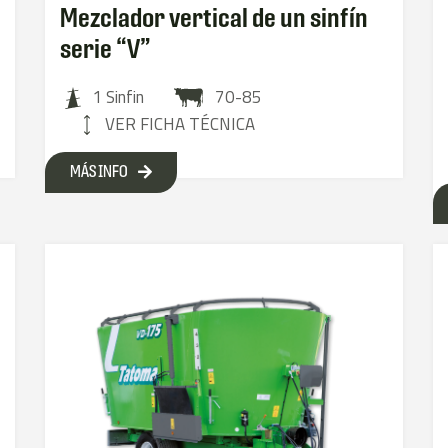
Mezclador vertical de un sinfín
serie “V”
1 Sinfin
70-85
VER FICHA TÉCNICA
MÁS INFO