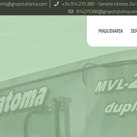
info@grupotatoma.com
+34 974 275 380 - Servicio técnico 24/
974275380@grupotatoma.co
MAQUINARIA
SE