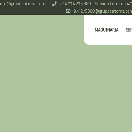
info@grupotatoma.com
+34 974 275 380 - Servicio técnico 24/
974275380@grupotatoma.co
MAQUINARIA
SE