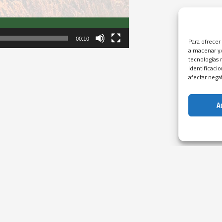
00:10
Para ofrecer
almacenar y/
tecnologías 
identificaci
afectar nega
A