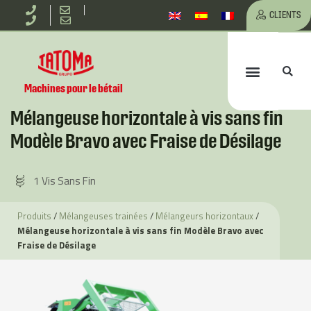
Aller
CLIENTS
au
Re
Menu
contenu
Machines pour le bétail
Mélangeuse horizontale à vis sans fin
Modèle Bravo avec Fraise de Désilage
1 Vis Sans Fin
Produits
/
Mélangeuses trainées
/
Mélangeurs horizontaux
/
Mélangeuse horizontale à vis sans fin Modèle Bravo avec
Fraise de Désilage