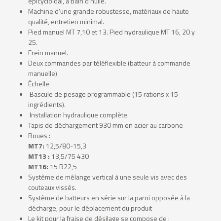
épicycloïdal, à bain d’huile.
Machine d’une grande robustesse, matériaux de haute
qualité, entretien minimal.
Pied manuel MT 7,10 et 13. Pied hydraulique MT 16, 20 y
25.
Frein manuel.
Deux commandes par téléflexible (batteur à commande
manuelle)
Échelle
Bascule de pesage programmable (15 rations x 15
ingrédients).
Installation hydraulique complète.
Tapis de déchargement 930 mm en acier au carbone
Roues :
MT7:
12,5/80-15,3
MT13 :
13,5/75 430
MT16:
15 R22,5
Système de mélange vertical à une seule vis avec des
couteaux vissés.
Système de batteurs en série sur la paroi opposée à la
décharge, pour le déplacement du produit
Le kit pour la fraise de désilage se compose de :