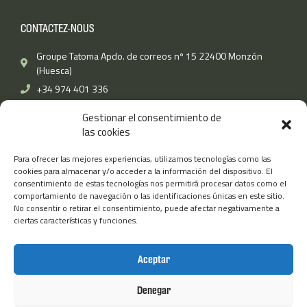
e
t
k
t
t
b
t
e
a
u
CONTACTEZ-NOUS
o
e
d
g
b
o
r
i
r
e
k
n
a
Groupe Tatoma Apdo. de correos nº 15 22400 Monzón
-
m
(Huesca)
f
+34 974 401 336
Fax: (+34) 974 400 670
Gestionar el consentimiento de
info@grupotatoma.com
las cookies
Para ofrecer las mejores experiencias, utilizamos tecnologías como las
TATOMA
AUTRES LIENS
cookies para almacenar y/o acceder a la información del dispositivo. El
consentimiento de estas tecnologías nos permitirá procesar datos como el
Travaille avec nous
Mentions légales
comportamiento de navegación o las identificaciones únicas en este sitio.
Tatomafrío
No consentir o retirar el consentimiento, puede afectar negativamente a
Politique d’utilisation des
ciertas características y funciones.
cookies
TatomaTECH
Politique de confidentialité
TatomaAMERICA
Aceptar
Groupe Tatoma
Boutique Tatoma
Denegar
Certificats de qualité