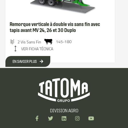
Remorque verticale à double vis sans fin avec
tapis avant MV 24, 26 et 30 Duplo
145-180
2 Vis Sans Fin
VER FICHA TÉCNICA
EN SAVOIR PLUS
DIVISION AGRO
F
T
L
I
Y
a
w
i
n
o
c
i
n
s
u