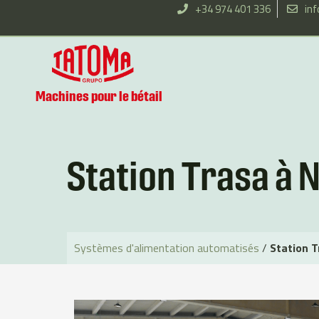
Aller
+34 974 401 336
in
au
contenu
Machines pour le bétail
Station Trasa à 
Systèmes d'alimentation automatisés
/
Station T