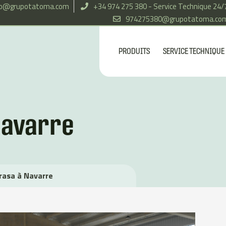
fo@grupotatoma.com
+34 974 275 380 - Service Technique 24/
974275380@grupotatoma.co
PRODUITS
SERVICE TECHNIQUE
Navarre
rasa à Navarre