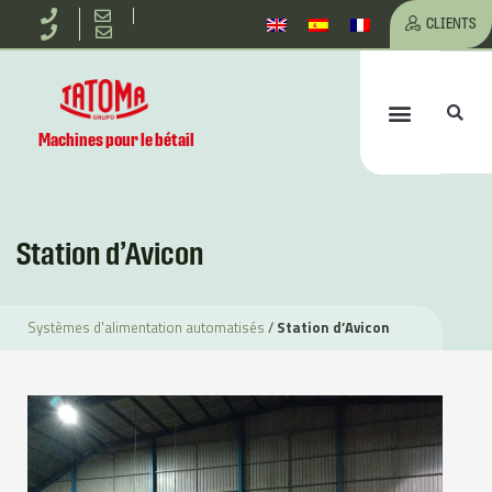
Aller
CLIENTS
au
Re
Menu
contenu
Machines pour le bétail
Station d’Avicon
Systèmes d'alimentation automatisés
/
Station d’Avicon