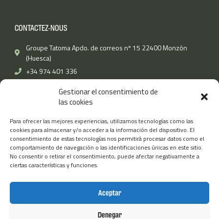
c
i
n
s
u
e
t
k
t
t
b
t
e
a
u
CONTACTEZ-NOUS
o
e
d
g
b
o
r
i
r
e
k
n
a
Groupe Tatoma Apdo. de correos nº 15 22400 Monzón
-
m
(Huesca)
f
+34 974 401 336
Fax: (+34) 974 400 670
Gestionar el consentimiento de
info@grupotatoma.com
las cookies
Para ofrecer las mejores experiencias, utilizamos tecnologías como las
TATOMA
AUTRES LIENS
cookies para almacenar y/o acceder a la información del dispositivo. El
consentimiento de estas tecnologías nos permitirá procesar datos como el
Travaille avec nous
Mentions légales
comportamiento de navegación o las identificaciones únicas en este sitio.
Tatomafrío
No consentir o retirar el consentimiento, puede afectar negativamente a
Politique d’utilisation des
ciertas características y funciones.
cookies
TatomaTECH
Politique de confidentialité
TatomaAMERICA
Aceptar
Groupe Tatoma
Boutique Tatoma
Denegar