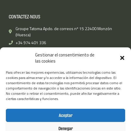
c
i
n
s
u
e
t
k
t
t
b
t
e
a
u
CONTACTEZ-NOUS
o
e
d
g
b
o
r
i
r
e
k
n
a
Groupe Tatoma Apdo. de correos nº 15 22400 Monzón
-
m
(Huesca)
f
+34 974 401 336
Fax: (+34) 974 400 670
Gestionar el consentimiento de
info@grupotatoma.com
las cookies
Para ofrecer las mejores experiencias, utilizamos tecnologías como las
TATOMA
AUTRES LIENS
cookies para almacenar y/o acceder a la información del dispositivo. El
consentimiento de estas tecnologías nos permitirá procesar datos como el
Travaille avec nous
Mentions légales
comportamiento de navegación o las identificaciones únicas en este sitio.
Tatomafrío
No consentir o retirar el consentimiento, puede afectar negativamente a
Politique d’utilisation des
ciertas características y funciones.
cookies
TatomaTECH
Politique de confidentialité
TatomaAMERICA
Aceptar
Groupe Tatoma
Boutique Tatoma
Denegar