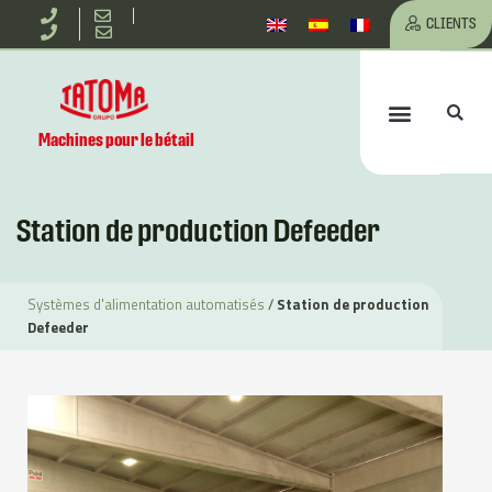
Aller
CLIENTS
au
Re
Menu
contenu
Machines pour le bétail
Station de production Defeeder
Systèmes d'alimentation automatisés
/
Station de production
Defeeder